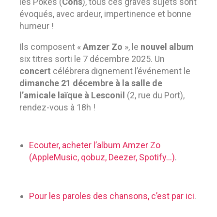
les Pokes (
Cons
), tous ces graves sujets sont
évoqués, avec ardeur, impertinence et bonne
humeur !
Ils composent «
Amzer Zo
», le
nouvel album
six titres sorti le 7 décembre 2025. Un
concert
célébrera dignement l’événement le
dimanche 21 décembre à la salle de
l’amicale laïque à Lesconil
(2, rue du Port),
rendez-vous à 18h !
Ecouter, acheter l’album Amzer Zo
(AppleMusic, qobuz, Deezer, Spotify…)
.
Pour les paroles des chansons, c’est par ici
.