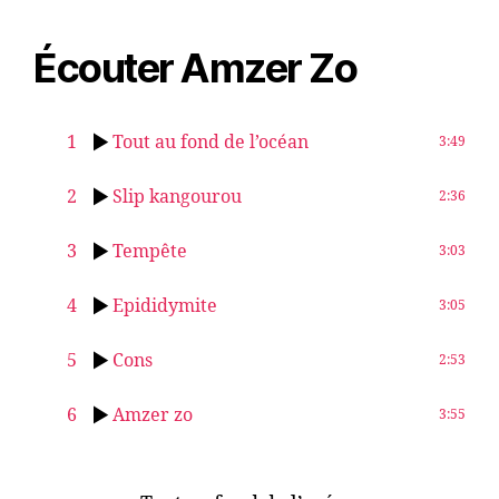
Écouter Amzer Zo
1
Tout au fond de l’océan
3:49
2
Slip kangourou
2:36
3
Tempête
3:03
4
Epididymite
3:05
5
Cons
2:53
6
Amzer zo
3:55